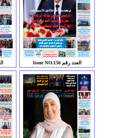
Issue NO.156 العدد رقم
.157