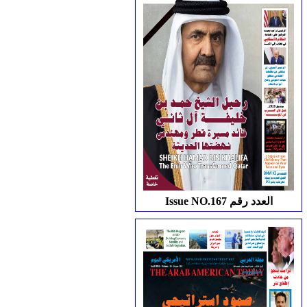
Issue NO.167 العدد رقم