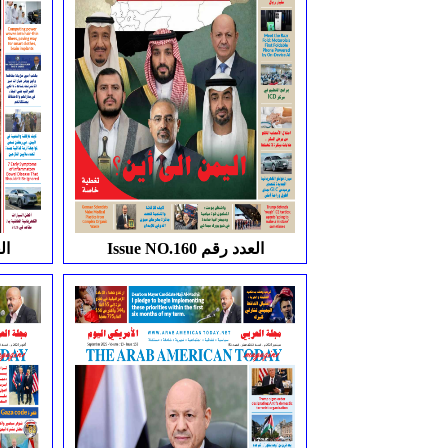
Issue NO.160 العدد رقم
.161