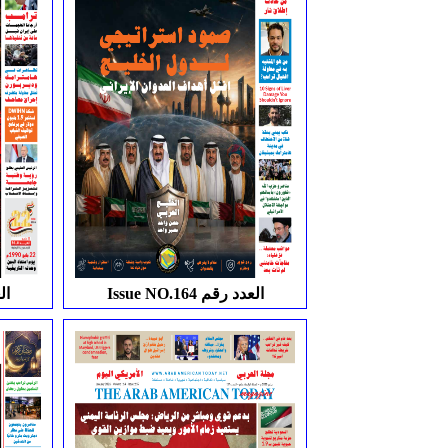
Issue NO.164 العدد رقم
.165