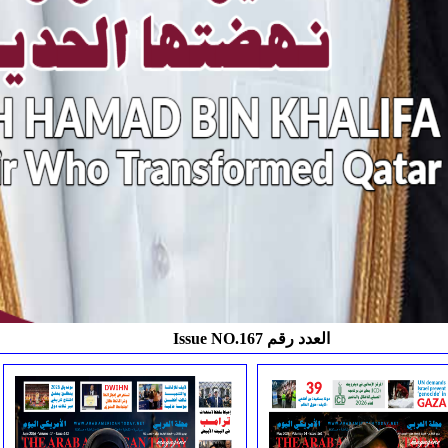
Issue NO.167 العدد رقم