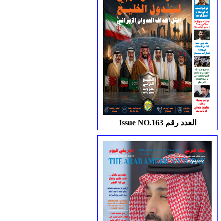
Issue NO.163 العدد رقم